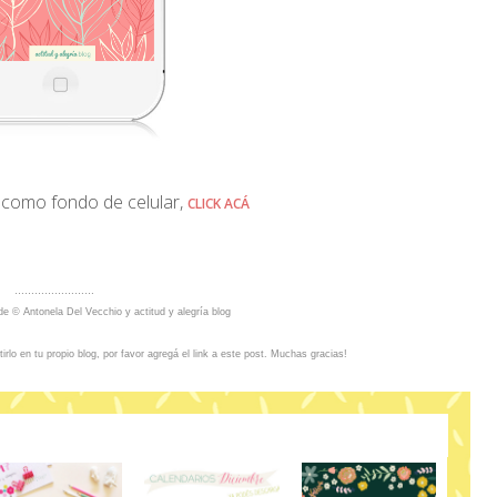
 como fondo de celular,
CLICK ACÁ
……………………
de © Antonela Del Vecchio y actitud y alegría blog
lo en tu propio blog, por favor agregá el link a este post. Muchas gracias!