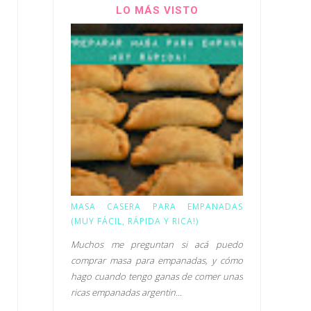
LO MÁS VISTO
MASA CASERA PARA EMPANADAS
(MUY FÁCIL, RÁPIDA Y RICA!)
Muchos me preguntan si acá puedo
comprar masa para empanadas, y cómo
hago cuando tengo ganas de comer unas
ricas empanadas argentin...