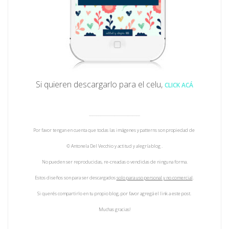
Si quieren descargarlo para el celu,
CLICK ACÁ
..................................................
Por favor tengan en cuenta que todas las imágenes y patterns son propiedad de
© Antonela Del Vecchio y actitud y alegría blog .
No pueden ser reproducidas, re-creadas o vendidas de ninguna forma.
Estos diseños son para ser descargados
solo para uso personal y no comercial
.
Si querés compartirlo en tu propio blog, por favor agregá el link a este post.
Muchas gracias!